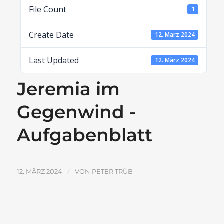
File Count
1
Create Date
12. März 2024
Last Updated
12. März 2024
Jeremia im
Gegenwind -
Aufgabenblatt
/
12. MÄRZ 2024
VON
PETER TRÜB