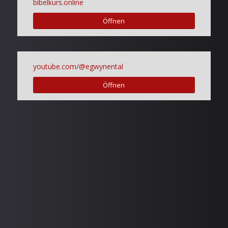
bibelkurs.online
Öffnen
youtube.com/@egwynental
Öffnen