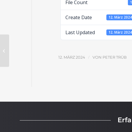
File Count
Create Date
12. März 202
Last Updated
12. März 202
Der verlorene Sohn – Lösungen
/
12. MÄRZ 2024
VON
PETER TRÜB
Erf