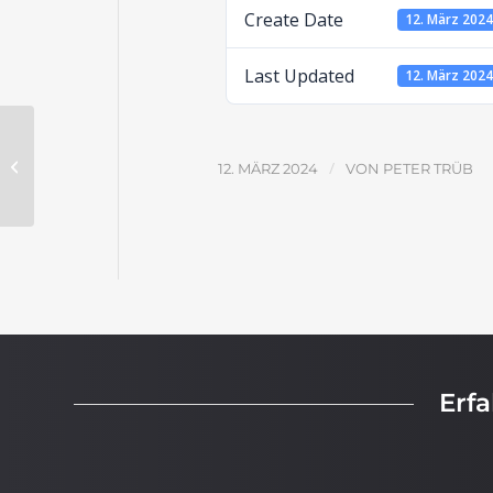
Create Date
12. März 202
Last Updated
12. März 202
Adam und Eva sündigen – Lösungen
/
12. MÄRZ 2024
VON
PETER TRÜB
Erf