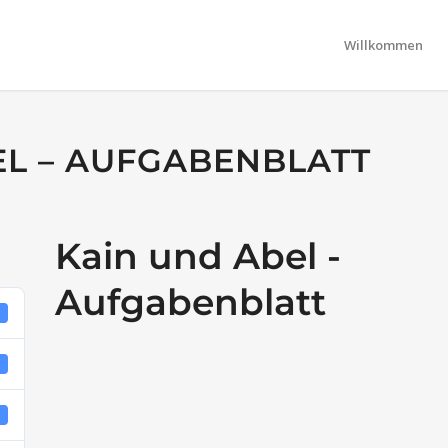
Willkommen
EL – AUFGABENBLATT
Kain und Abel -
Aufgabenblatt
4
B
1