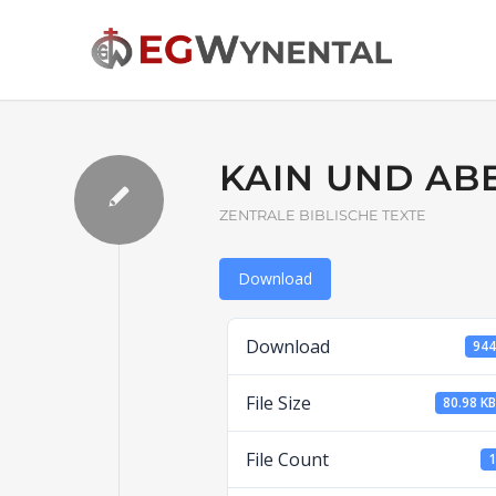
KAIN UND AB
ZENTRALE BIBLISCHE TEXTE
Download
Download
94
File Size
80.98 K
File Count