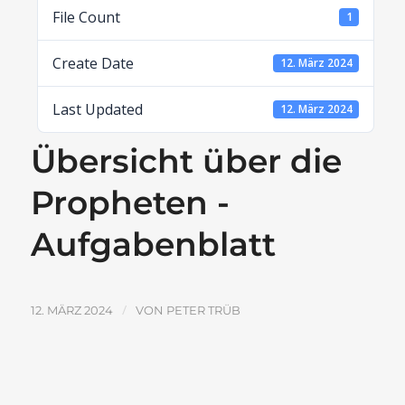
File Count
1
Create Date
12. März 2024
Last Updated
12. März 2024
Übersicht über die
Propheten -
Aufgabenblatt
/
12. MÄRZ 2024
VON
PETER TRÜB