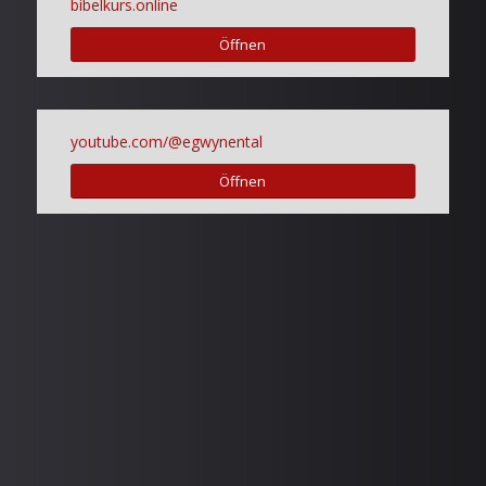
bibelkurs.online
Öffnen
youtube.com/@egwynental
Öffnen