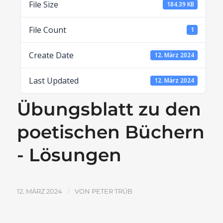
File Size
184.39 KB
File Count
1
Create Date
12. März 2024
Last Updated
12. März 2024
Übungsblatt zu den
poetischen Büchern
- Lösungen
/
12. MÄRZ 2024
VON
PETER TRÜB