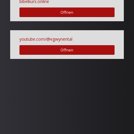
bibelkurs.online
Öffnen
youtube.com/@egwynental
Öffnen