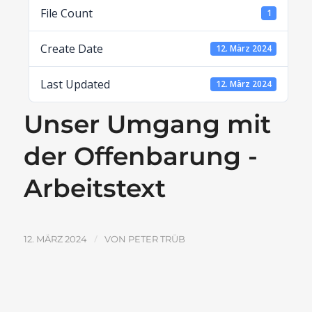
File Count
1
Create Date
12. März 2024
Last Updated
12. März 2024
Unser Umgang mit
der Offenbarung -
Arbeitstext
/
12. MÄRZ 2024
VON
PETER TRÜB