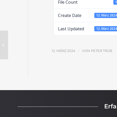
File Count
Create Date
12. März 202
Last Updated
12. März 202
Wie geht es nach dem Tod weiter? –
Aufgabenblatt
/
12. MÄRZ 2024
VON
PETER TRÜB
Erf