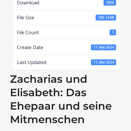
Download
1836
File Size
136.14 KB
File Count
1
Create Date
11. Mai 2024
Last Updated
11. Mai 2024
Zacharias und
Elisabeth: Das
Ehepaar und seine
Mitmenschen