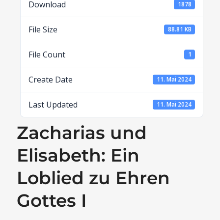
Download
1878
File Size
88.81 KB
File Count
1
Create Date
11. Mai 2024
Last Updated
11. Mai 2024
Zacharias und
Elisabeth: Ein
Loblied zu Ehren
Gottes I