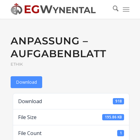
ANPASSUNG –
AUFGABENBLATT
ETHIK
Download
Download
918
File Size
195.86 KB
File Count
1