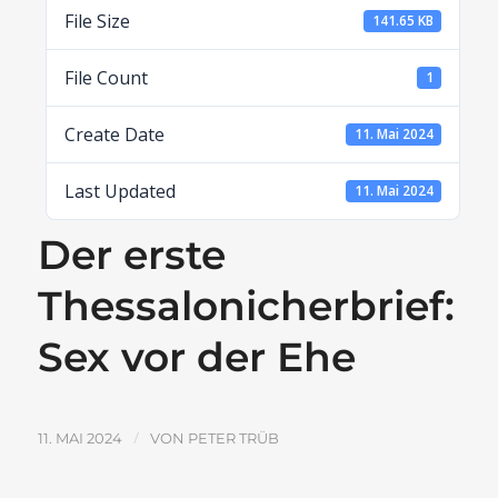
File Size
141.65 KB
File Count
1
Create Date
11. Mai 2024
Last Updated
11. Mai 2024
Der erste
Thessalonicherbrief:
Sex vor der Ehe
/
11. MAI 2024
VON
PETER TRÜB