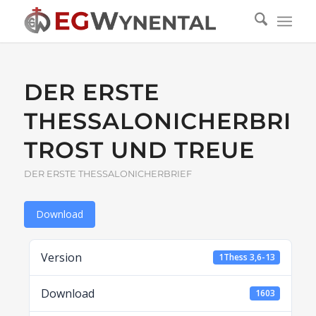
DER ERSTE
THESSALONICHERBRIEF
TROST UND TREUE
DER ERSTE THESSALONICHERBRIEF
Download
Version
1Thess 3,6-13
Download
1603