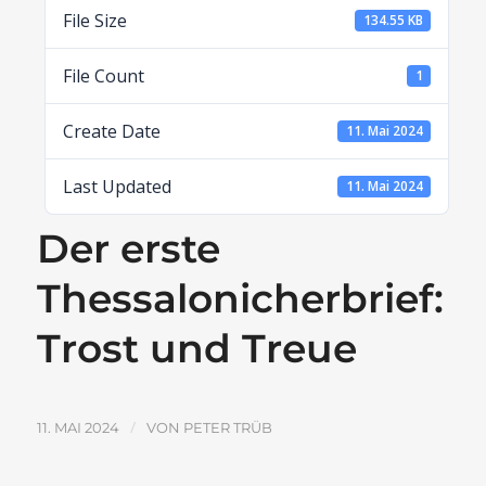
File Size
134.55 KB
File Count
1
Create Date
11. Mai 2024
Last Updated
11. Mai 2024
Der erste
Thessalonicherbrief:
Trost und Treue
/
11. MAI 2024
VON
PETER TRÜB