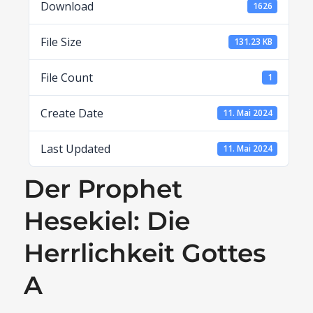
Download
1626
File Size
131.23 KB
File Count
1
Create Date
11. Mai 2024
Last Updated
11. Mai 2024
Der Prophet
Hesekiel: Die
Herrlichkeit Gottes
A