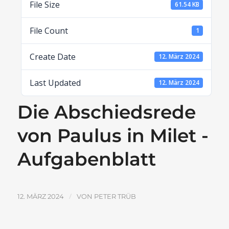
File Size
61.54 KB
File Count
1
Create Date
12. März 2024
Last Updated
12. März 2024
Die Abschiedsrede
von Paulus in Milet -
Aufgabenblatt
/
12. MÄRZ 2024
VON
PETER TRÜB