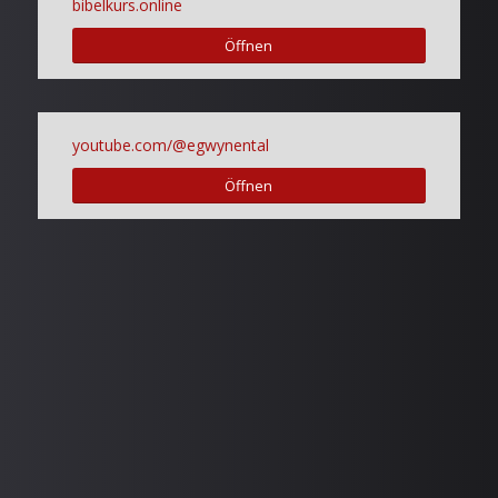
bibelkurs.online
Öffnen
youtube.com/@egwynental
Öffnen