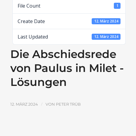
File Count
1
Create Date
12. März 2024
Last Updated
12. März 2024
Die Abschiedsrede
von Paulus in Milet -
Lösungen
/
12. MÄRZ 2024
VON
PETER TRÜB