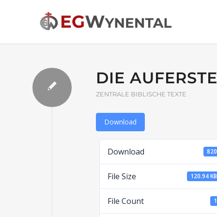
DIE AUFERST
ZENTRALE BIBLISCHE TEXTE
Download
Download
82
File Size
120.94 K
File Count