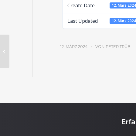
Create Date
12. März 202
Last Updated
12. März 202
/
12. MÄRZ 2024
VON
PETER TRÜB
Die Auferstehung Jesu –
Aufgabenblatt
Erf