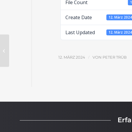
File Count
Create Date
12. März 202
Last Updated
12. März 202
Jesus am Kreuz – Lösungen
/
12. MÄRZ 2024
VON
PETER TRÜB
Erf