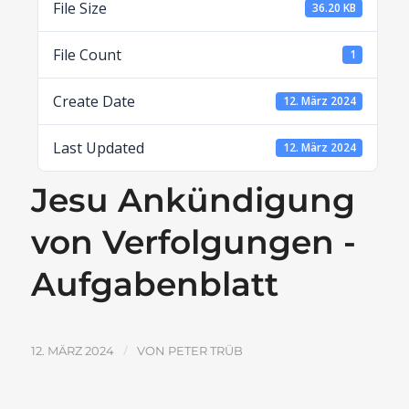
File Size
36.20 KB
File Count
1
Create Date
12. März 2024
Last Updated
12. März 2024
Jesu Ankündigung
von Verfolgungen -
Aufgabenblatt
/
12. MÄRZ 2024
VON
PETER TRÜB